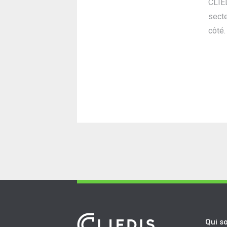
CLIED
secte
côté.
Qui s