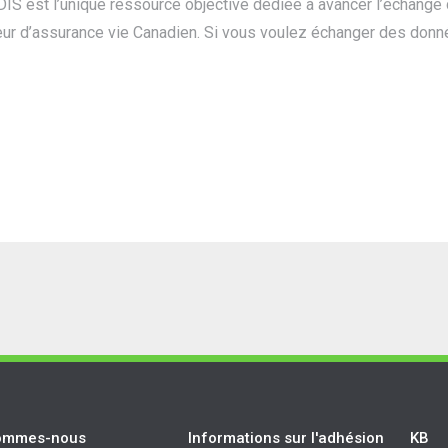
IS est l’unique ressource objective dédiée à avancer l’échange
ur d’assurance vie Canadien. Si vous voulez échanger des donné
ommes-nous
Informations sur l'adhésion
KB