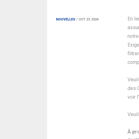
En li
NOUVELLES
/ OCT.23.2024
assur
notre
Exige
filtr
comp
Veuil
des C
voir 
Veuil
À pr