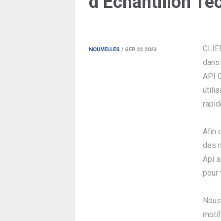
d’Échantillon Te
CLIED
NOUVELLES
/ SEP.22.2023
dans 
API C
utili
rapid
Afin 
des n
Api s
pour 
Nous 
moti