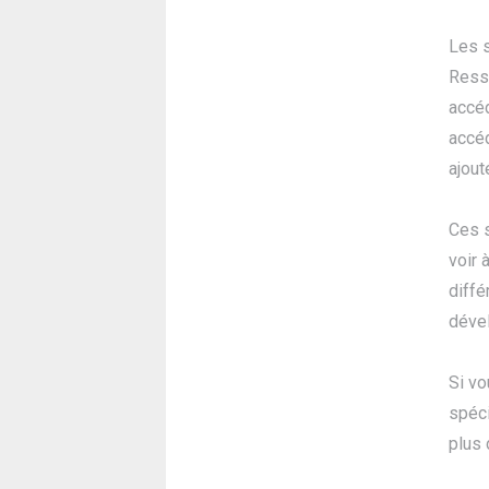
Les s
Resso
accé
accéd
ajout
Ces 
voir 
diffé
dével
Si vo
spéci
plus 