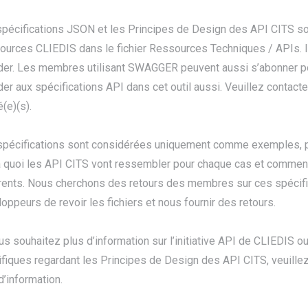
pécifications JSON et les Principes de Design des API CITS so
urces CLIEDIS dans le fichier Ressources Techniques / APIs. I
der. Les membres utilisant SWAGGER peuvent aussi s’abonner p
er aux spécifications API dans cet outil aussi. Veuillez contact
é(e)(s).
spécifications sont considérées uniquement comme exemples, p
à quoi les API CITS vont ressembler pour chaque cas et commen
rents. Nous cherchons des retours des membres sur ces spécif
oppeurs de revoir les fichiers et nous fournir des retours.
us souhaitez plus d’information sur l’initiative API de CLIEDIS 
fiques regardant les Principes de Design des API CITS, veuille
d’information.